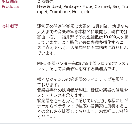
取扱商品
楽器販売
Products
New & Used, Vintage / Flute, Clarinet, Sax, Tru
mpet, Trombone, Horn, etc.
会社概要
運営元の開進堂楽器は大正6年3月創業。幼児から
大人までの音楽教室を本格的に展開し、現在では
富山・石川・福井県でその生徒数は10,000人を超
えています。また時代と共に多種多様化するニー
ズに応えるべく、店舗展開にも本格的に取り組ん
でいます。
MPC 楽器センター高岡は管楽器フロアのブラステ
ック、そして音楽教室を有する楽器店です。
様々なジャンルの管楽器のラインナップを展開し
ております。
管楽器専門の技術者が常駐。皆様の楽器の修理や
メンテナンスも承ります。
管楽器をもっと身近に感じていただける様にビギ
ナーからベテランまで幅広い音楽家に演奏するこ
との楽しさを提案しております。お気軽にご相談
ください。