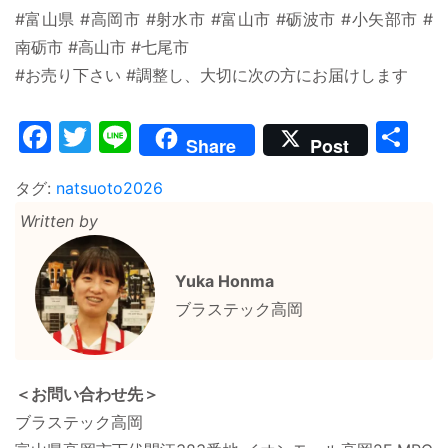
#富山県 #高岡市 #射水市 #富山市 #砺波市 #小矢部市 #
南砺市 #高山市 #七尾市
#お売り下さい #調整し、大切に次の方にお届けします
Facebook
Twitter
Line
共
Share
Post
有
タグ:
natsuoto2026
Written by
Yuka Honma
ブラステック高岡
＜お問い合わせ先＞
ブラステック高岡