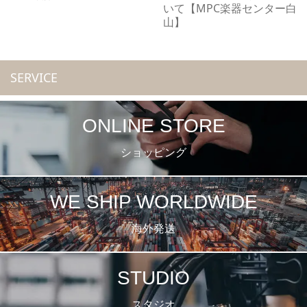
いて【MPC楽器センター白
山】
SERVICE
ONLINE STORE
ショッピング
WE SHIP WORLDWIDE
海外発送
STUDIO
スタジオ