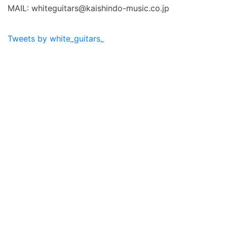
MAIL: whiteguitars@kaishindo-music.co.jp
Tweets by white_guitars_