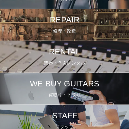
REPAIR
修理・改造
RENTAL
楽器・ＰＡレンタル
WE BUY GUITARS
買取り・下取り
STAFF
スタッフ