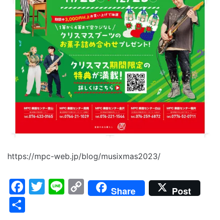
https://mpc-web.jp/blog/musixmas2023/
Facebook
Twitter
Line
Copy
Share
Post
Link
共