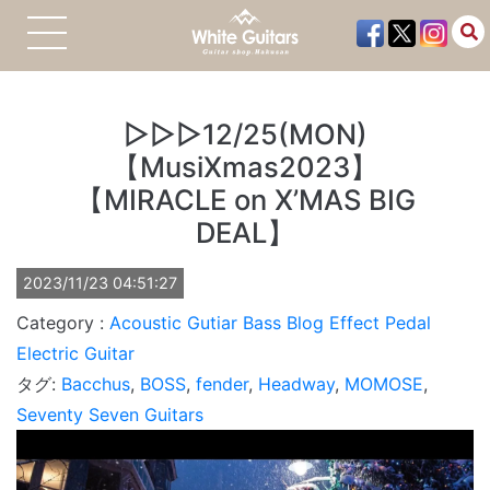
▷▷▷12/25(MON)
【MusiXmas2023】
【MIRACLE on X’MAS BIG
DEAL】
2023/11/23 04:51:27
Acoustic Gutiar
Bass
Blog
Effect Pedal
Electric Guitar
タグ:
Bacchus
,
BOSS
,
fender
,
Headway
,
MOMOSE
,
Seventy Seven Guitars