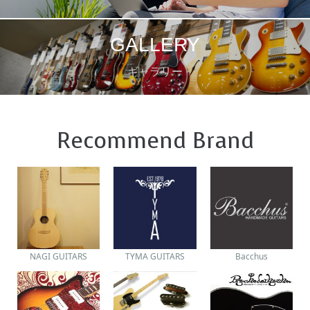
GALLERY
ギャラリー
Recommend Brand
NAGI GUITARS
TYMA GUITARS
Bacchus