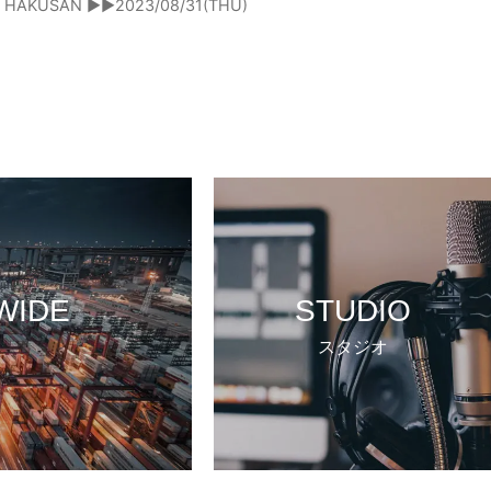
HAKUSAN ▶▶2023/08/31(THU)
WIDE
STUDIO
スタジオ