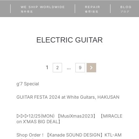
S
WE SHIP WORLDWIDE
REPAIR
BLOG
海外発送
修理/改造
ブログ
ELECTRIC GUITAR
1
…
2
9
g’7 Special
GUITAR FESTA 2024 at White Guitars, HAKUSAN
▷▷▷12/25(MON) 【MusiXmas2023】 【MIRACLE
on X’MAS BIG DEAL】
Shop Order！【Kanade SOUND DESIGN】KTL-AM