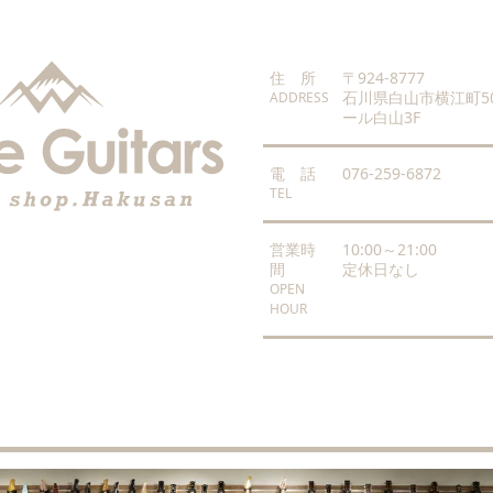
住 所
〒924-8777
石川県白山市横江町50
ADDRESS
ール白山3F
電 話
076-259-6872
TEL
営業時
10:00～21:00
間
定休日なし
OPEN
HOUR