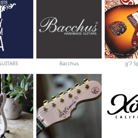
GUITARS
Bacchus
g'7 S