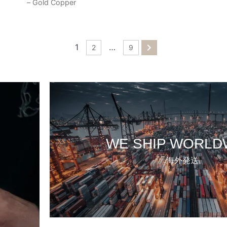
– Gold Copper
1
…
2
9
WE SHIP WORLD
海外発送