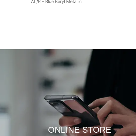
AL/R – Blue Beryl Metallic
ONLINE STORE