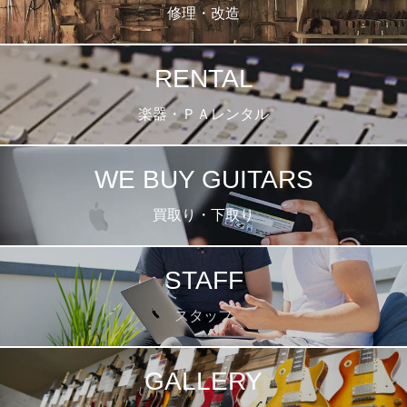
修理・改造
RENTAL
楽器・ＰＡレンタル
WE BUY GUITARS
買取り・下取り
STAFF
スタッフ
GALLERY