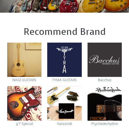
ギャラリー
Recommend Brand
NAGI GUITARS
TYMA GUITARS
Bacchus
g'7 Special
Vanzandt
Psychederhythm