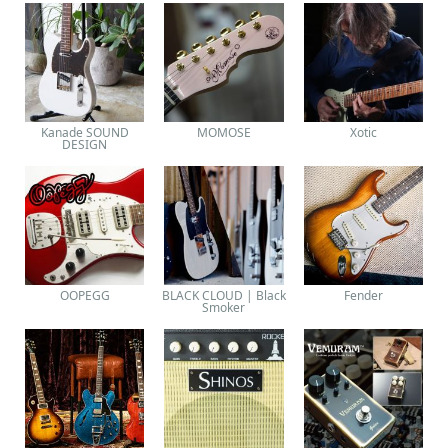
Kanade SOUND
MOMOSE
Xotic
DESIGN
OOPEGG
BLACK CLOUD | Black
Fender
Smoker