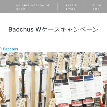
S
WE SHIP WORLDWIDE
REPAIR
BLOG
海外発送
修理/改造
ブログ
Bacchus Wケースキャンペーン
:
Bacchus