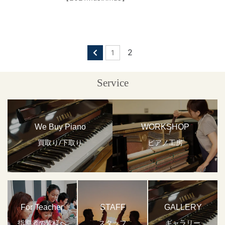
2
1
Service
We Buy Piano
WORKSHOP
買取り/下取り
ピアノ工房
For Teacher
STAFF
GALLERY
指導者の皆様へ
スタッフ
ギャラリー