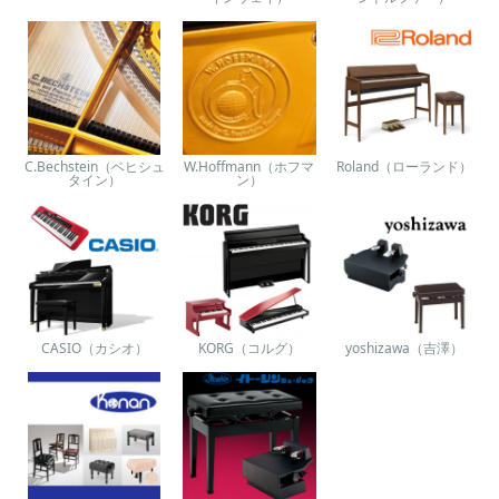
C.Bechstein（ベヒシュ
W.Hoffmann（ホフマ
Roland（ローランド）
タイン）
ン）
CASIO（カシオ）
KORG（コルグ）
yoshizawa（吉澤）