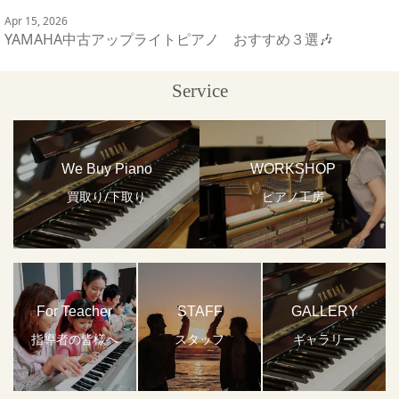
Apr 15, 2026
YAMAHA中古アップライトピアノ おすすめ３選🎶
Service
We Buy Piano
WORKSHOP
買取り/下取り
ピアノ工房
For Teacher
STAFF
GALLERY
指導者の皆様へ
スタッフ
ギャラリー