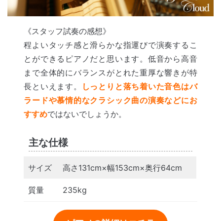
《スタッフ試奏の感想》
程よいタッチ感と滑らかな指運びで演奏するこ
とができるピアノだと思います。低音から高音
まで全体的にバランスがとれた重厚な響きが特
長といえます。
しっとりと落ち着いた音色はバ
ラードや慕情的なクラシック曲の演奏などにお
すすめ
ではないでしょうか。
主な仕様
サイズ
高さ131cm×幅153cm×奥行64cm
質量
235kg