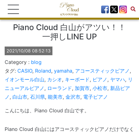
Piano Cloud 白山がアツい！！
一押しLINE UP
2021/10/08 08:52:13
blog
タグ:
CASIO
,
Roland
,
yamaha
,
アコースティックピアノ
,
イオンモール白山
,
カシオ
,
キーボード
,
ピアノ
,
ヤマハ
,
リ
ニューアルピアノ
,
ローランド
,
加賀市
,
小松市
,
新品ピア
ノ
,
白山市
,
石川県
,
能美市
,
金沢市
,
電子ピアノ
こんにちは、Piano Cloud 白山です。
Piano Cloud 白山にはアコースティックピアノだけでなく