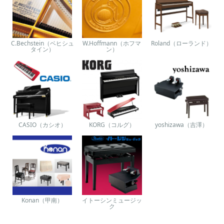
C.Bechstein（ベヒシュ
W.Hoffmann（ホフマ
Roland（ローランド）
タイン）
ン）
CASIO（カシオ）
KORG（コルグ）
yoshizawa（吉澤）
Konan（甲南）
イトーシンミュージッ
ク