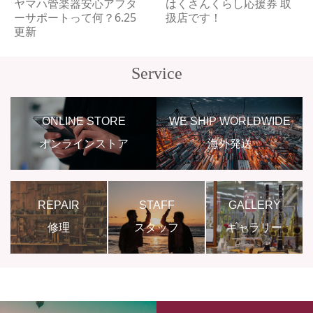
ヤマハ管楽器安心アフタ
はくさんくらし応援券 取
ーサポートって何？6.25
扱店です！
更新
Service
ONLINE STORE
WE SHIP WORLDWIDE
オンラインストア
海外発送
REPAIR
STAFF
GALLERY
修理
スタッフ
ギャラリー