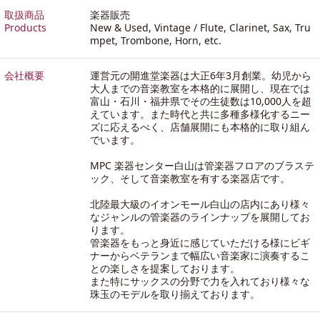
取扱商品
楽器販売
Products
New & Used, Vintage / Flute, Clarinet, Sax, Tru
mpet, Trombone, Horn, etc.
会社概要
運営元の開進堂楽器は大正6年3月創業。幼児から
大人までの音楽教室を本格的に展開し、現在では
富山・石川・福井県でその生徒数は10,000人を超
えています。また時代と共に多種多様化するニー
ズに応えるべく、店舗展開にも本格的に取り組ん
でいます。
MPC 楽器センター白山は管楽器フロアのブラステ
ック、そして音楽教室を有する楽器店です。
北陸最大級のイオンモール白山の店内にあり様々
なジャンルの管楽器のラインナップを展開してお
ります。
管楽器をもっと身近に感じていただける様にビギ
ナーからベテランまで幅広い音楽家に演奏するこ
との楽しさを提案しております。
また特にサックスの分野で力を入れており様々な
珠玉のモデルを取り揃えております。