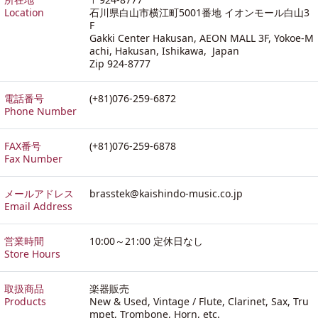
Location
石川県白山市横江町5001番地 イオンモール白山3
F
Gakki Center Hakusan, AEON MALL 3F, Yokoe-M
achi, Hakusan, Ishikawa, Japan
Zip 924-8777
電話番号
(+81)076-259-6872
Phone Number
FAX番号
(+81)076-259-6878
Fax Number
メールアドレス
brasstek@kaishindo-music.co.jp
Email Address
営業時間
10:00～21:00 定休日なし
Store Hours
取扱商品
楽器販売
Products
New & Used, Vintage / Flute, Clarinet, Sax, Tru
mpet, Trombone, Horn, etc.