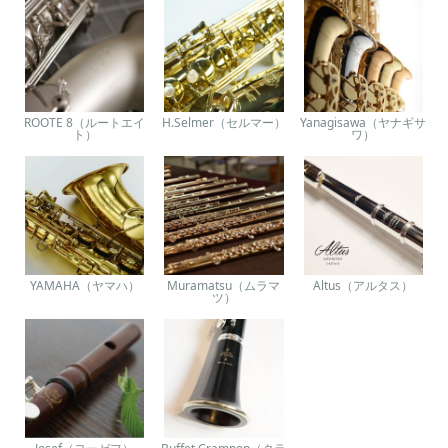
ROOTE 8（ルートエイ
H.Selmer（セルマー）
Yanagisawa（ヤナギサ
ト）
ワ）
YAMAHA（ヤマハ）
Muramatsu（ムラマ
Altus（アルタス）
ツ）