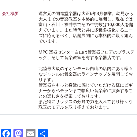
会社概要
運営元の開進堂楽器は大正6年3月創業。幼児から
大人までの音楽教室を本格的に展開し、現在では
富山・石川・福井県でその生徒数は10,000人を超
えています。また時代と共に多種多様化するニー
ズに応えるべく、店舗展開にも本格的に取り組ん
でいます。
MPC 楽器センター白山は管楽器フロアのブラステ
ック、そして音楽教室を有する楽器店です。
北陸最大級のイオンモール白山の店内にあり様々
なジャンルの管楽器のラインナップを展開してお
ります。
管楽器をもっと身近に感じていただける様にビギ
ナーからベテランまで幅広い音楽家に演奏するこ
との楽しさを提案しております。
また特にサックスの分野で力を入れており様々な
珠玉のモデルを取り揃えております。
Facebook
Mastodon
Email
共