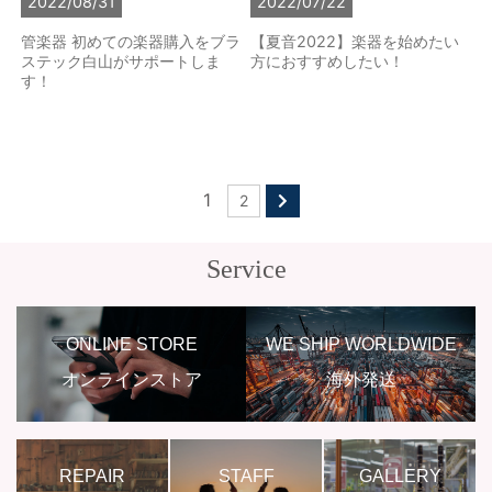
2022/08/31
2022/07/22
管楽器 初めての楽器購入をブラ
【夏音2022】楽器を始めたい
ステック白山がサポートしま
方におすすめしたい！
す！
1
2
Service
ONLINE STORE
WE SHIP WORLDWIDE
オンラインストア
海外発送
REPAIR
STAFF
GALLERY