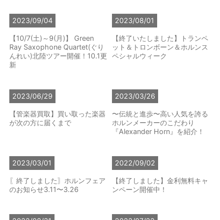
2023/09/04
2023/08/01
【10/7(土)～9(月)】 Green
【終了いたしました】トランペ
Ray Saxophone Quartet(ぐり
ット＆トロンボーン＆ホルンス
んれい)北陸ツアー開催！10.1更
ペシャルウィーク
新
2023/06/29
2023/03/26
【管楽器買取】買い取った楽器
〜伝統と進歩〜高い人気を誇る
が次の方に届くまで
ホルンメーカーのこだわり
『Alexander Horn』を紹介！
2023/03/01
2022/09/02
〖終了しました〗ホルンフェア
【終了しました】金利無料キャ
のお知らせ3.11〜3.26
ンペーン開催中！