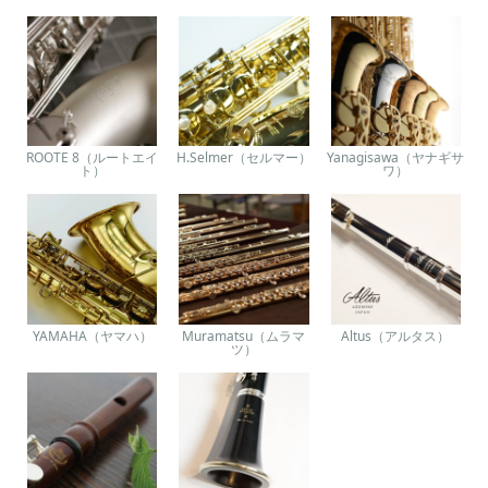
ROOTE 8（ルートエイ
H.Selmer（セルマー）
Yanagisawa（ヤナギサ
ト）
ワ）
YAMAHA（ヤマハ）
Muramatsu（ムラマ
Altus（アルタス）
ツ）