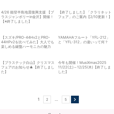
4/26 能登半島地震復興支援 【ブ
【終了しました】「クラリネット
ラスジャンボリーin金沢】開催！
フェア」のご案内【2/10更新！】
【※終了しました】
【スズキ/PRO-44Hv2とPRO-
YAMAHAフルート「YFL-212」
44HPv2を比べてみた】大人でも
と「YFL-312」の違いって何？
楽しめる鍵盤ハーモニカの魅力
【ブラステック白山】クリスマス
今年も開催！MusiXmas2025
フェアのお知らせ🎄【終了しまし
11/22(土)～12/25(木)【終了しま
た】
した】
1
…
2
5