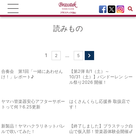
読みもの
1
…
2
5
合奏会 第1回「一緒にあわせん
【第2弾 8/1（土）～
け！」レポート♪
10/31（土）】バンドーレン シー
ル祭り2026 開催！
ヤマハ管楽器安心アフターサポー
はくさんくらし応援券 取扱店で
トって何？6.25更新
す！
新製品！ヤマハクラリネットバレ
【終了しました】ブラステック白
ルで吹いてみた！
山で仮入部！管楽器体験会開催🎷