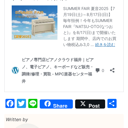
Facebook
Twitter
Line
共
Share
Post
有
Written by