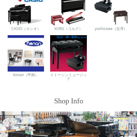
CASIO（カシオ）
KORG（コルグ）
yoshizawa（吉澤）
Konan（甲南）
イトーシンミュージッ
ク
Shop Info