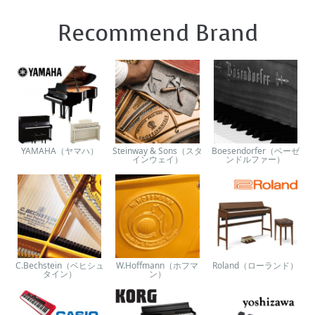
Recommend Brand
YAMAHA（ヤマハ）
Steinway & Sons（スタ
Boesendorfer（ベーゼ
インウェイ）
ンドルファー）
C.Bechstein（ベヒシュ
W.Hoffmann（ホフマ
Roland（ローランド）
タイン）
ン）