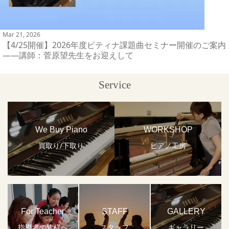
Mar 21, 2026
【4/25開催】2026年度ピティナ課題曲セミナー開催のご案内
――講師：菅原望先生をお迎えして
Service
We Buy Piano
WORKSHOP
買取り/下取り
ピアノ工房
For Teacher
STAFF
GALLERY
指導者の皆様へ
スタッフ
ギャラリー