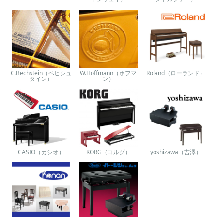
C.Bechstein（ベヒシュ
W.Hoffmann（ホフマ
Roland（ローランド）
タイン）
ン）
CASIO（カシオ）
KORG（コルグ）
yoshizawa（吉澤）