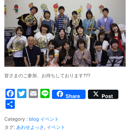
皆さまのご参加、お待ちしております???
Facebook
Twitter
Email
Line
Share
Post
共
有
blog
イベント
タグ:
あわせよっさ
,
イベント