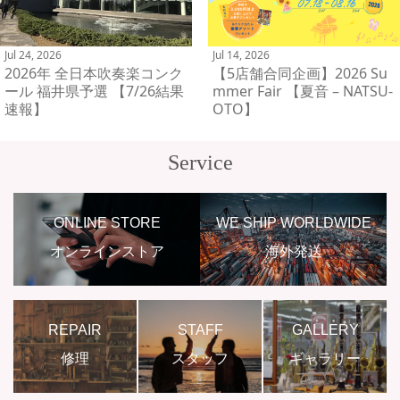
Jul 24, 2026
Jul 14, 2026
2026年 全日本吹奏楽コンク
【5店舗合同企画】2026 Su
ール 福井県予選 【7/26結果
mmer Fair 【夏音 – NATSU-
速報】
OTO】
Service
ONLINE STORE
WE SHIP WORLDWIDE
オンラインストア
海外発送
REPAIR
STAFF
GALLERY
修理
スタッフ
ギャラリー