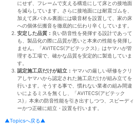
にせず、フレームで支える構造にして床との接地面
を減らしています。さらに接地面には耐震ゴムを、
加えて床パネル裏面には吸音材を設置して、家の床
への個体伝搬音を徹底的に伝わり辛くしています。
安定した品質：
良い防音性を発揮する設計であって
も、製品化の際に品質が悪いと本来の性能を発揮し
ません。「AVITECS(アビテックス)」はヤマハが管
理する工場で、確かな品質を安定的に製造していま
す。
認定施工店だけが組立：
ヤマハの厳しい研修をクリ
アしヤマハから認定された施工店だけが組み立てを
行います。そうする事で、慣れない業者の組み間違
いによるミスを無くし、「AVITECS(アビテック
ス)」本来の防音性能を引き出すしつつ、スピーディ
ーかつ正確に組立・設置を行います。
▲Topicsへ戻る▲