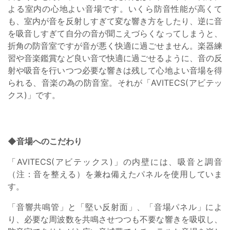
よる室内の心地よい音場です。いくら防音性能が高くて
も、室内が音を反射しすぎて変な響き方をしたり、逆に音
を吸音しすぎて自分の音が聞こえづらくなってしまうと、
折角の防音室ですが音が悪く快適に過ごせません。楽器練
習や音楽鑑賞など良い音で快適に過ごせるように、音の反
射や吸音を行いつつ必要な響きは残して心地よい音場を得
られる、音楽の為の防音室。それが「AVITECS(アビテッ
クス)」です。
◆音場へのこだわり
「AVITECS(アビテックス)」の内壁には、吸音と調音
（注：音を整える）を兼ね備えたパネルを使用していま
す。
「音響共鳴管」と「堅い反射面」、「音場パネル」によ
り、必要な周波数を共鳴させつつも不要な響きを吸収し、