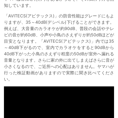
知しています。
「AVITECS(アビテックス)」の防音性能はグレードにもよ
りますが、35～40dB(デシベル)下げることができます。
例えば、大音量のカラオケが約90dB、普段の会話やテレ
ビの音が約60dB、小声や小鳥のさえずりが約50dBほどが
目安となります。「AVITECS(アビテックス)」内では35
～40dB下がるので、室内でカラオケをすると90dBから
40dB下がった小鳥のさえずり程度の50dBが室外へ漏れる
音量となります。さらに家の外に出てしまえばさらに音が
小さくなるので、ご近所への心配はありません。ヤマハが
行った検証動画がありますので実際に聞き比べてくださ
い。