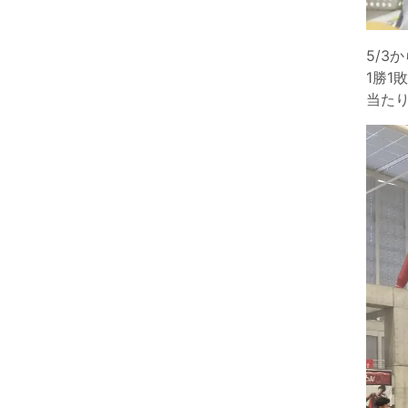
5/3
1勝
当た