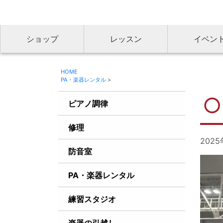
ショップ
レッスン
イベン
HOME
PA・楽器レンタル
>
ピアノ調律
修理
202
防音室
PA・楽器レンタル
練習スタジオ