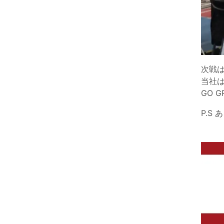
次戦
当社
GO GR
P.S