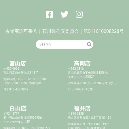
古物商許可番号｜石川県公安委員会｜第511010008228号
〒930-0992
〒933-0813
富山県富山市新庄町3-13-7
富山県高岡市下伏間江383番地
イオンモール高岡2F
営業時間／
月～土:12:00〜19:00
日祝:12:00〜18:00
水曜定休
営業時間／
10:00～21:00
定休日なし
TEL.076-433-0942
TEL.0766-21-1029
〒924-8777
〒910-0859
石川県白山市横江町5001番地
福井県福井市日之出5丁目16－21
イオンモール白山3F
営業時間／
月～土:11:00～19:00
営業時間／
10:00～21:00
定休日なし
日祝:10:00～18:00
水曜定休