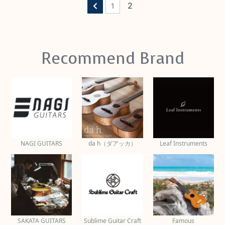
2
1
Recommend Brand
NAGI GUITARS
da h（ダアッカ）
Leaf Instruments
SAKATA GUITARS
Sublime Guitar Craft
Famous