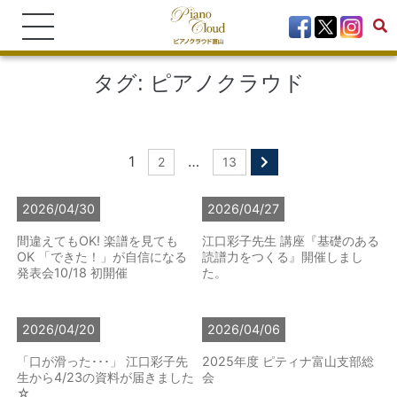
タグ:
ピアノクラウド
1
…
2
13
2026/04/30
2026/04/27
間違えてもOK! 楽譜を見ても
江口彩子先生 講座『基礎のある
OK 「できた！」が自信になる
読譜力をつくる』開催しまし
発表会10/18 初開催
た。
2026/04/20
2026/04/06
「口が滑った･･･」 江口彩子先
2025年度 ピティナ富山支部総
生から4/23の資料が届きました
会
☆