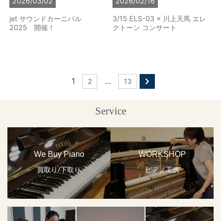
2026/03/02
2026/02/16
jet サウンドカーニバル
3/15 ELSｰ03 × 川上天馬 エレ
2025 開催！
クトーン コンサート
1
…
2
13
Service
We Buy Piano
WORKSHOP
買取り/下取り
ピアノ工房