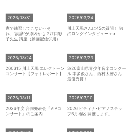
2026/03/31
2026/03/24
家で練習してこない･･そ
川上天馬さんに45の質問！ 独
れ、”読譜”が原因かも？江口彩
占ロングインタビュー＋α
子先生 講座（動画配信併用）
2026/03/24
2026/03/23
260315 川上天馬 エレクトーン
3/20富山県青少年音楽コンクー
コンサート【フォトレポート】
ル 本多俊さん、西村太智さん
最優秀賞！
2026/03/11
2026/03/10
2026年度 合同発表会『VIPコ
2026 ピティナ･ピアノステッ
ンサート』のご案内
プ6月地区 開催します。