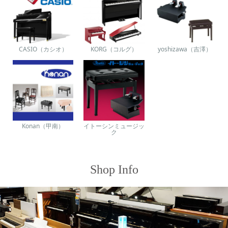
CASIO（カシオ）
KORG（コルグ）
yoshizawa（吉澤）
Konan（甲南）
イトーシンミュージッ
ク
Shop Info