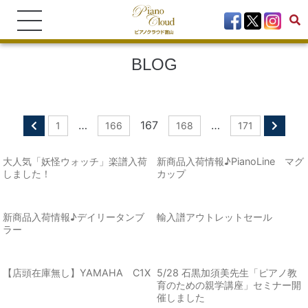
BLOG
…
167
…
1
166
168
171
大人気「妖怪ウォッチ」楽譜入荷
新商品入荷情報♪PianoLine マグ
しました！
カップ
新商品入荷情報♪デイリータンブ
輸入譜アウトレットセール
ラー
【店頭在庫無し】YAMAHA C1X
5/28 石黒加須美先生「ピアノ教
育のための親学講座」セミナー開
催しました