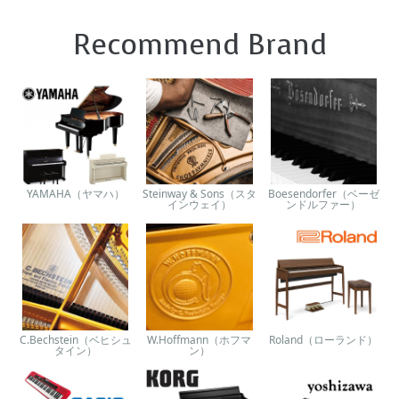
Recommend Brand
YAMAHA（ヤマハ）
Steinway & Sons（スタ
Boesendorfer（ベーゼ
インウェイ）
ンドルファー）
C.Bechstein（ベヒシュ
W.Hoffmann（ホフマ
Roland（ローランド）
タイン）
ン）