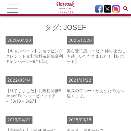
タグ:
JOSEF
2026/07/20
2025/12/26
【キャンペーン】ショッピング
美ら音工房ヨーゼフ 仲村社長に
クレジット金利無料＆超低金利
お越しいただきました！【レポ
キャンペーン~8/16(日)
ート】
2022/03/14
2021/01/22
【終了しました】北陸初開催!!
最高のフルートがあなたの元へ
Josef Fair~ヨーゼフフェア
届くまで。
~【3/19～3/27】
2019/04/22
2018/09/18
【売約済み】Josef(ヨーゼ
美ら音工房ヨーゼフ