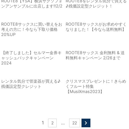
ROOTE8【YSA】横浜サクソフォ
ROOTE8をレンタル気分で買える
ンアンサンブルに出店します!!2/2
♪残価設定型クレジット！
ROOTE8サックスに買い替えをお
ROOTE8サックスがお求めやすく
考えの方に！今なら下取り価格
なりました！【今なら送料無料】
20%UP
【終了しました】セルマー金券キ
ROOTE8サックス 金利無料 & 送
ャッシュバックキャンペーン
料無料キャンペーン 2/26まで
2024
レンタル気分で管楽器が買える♪
クリスマスプレゼントに！きらめ
残価設定型クレジット
くフルート特集
【MusiXmas2023】
1
…
2
22