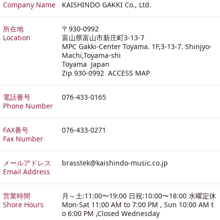
Company Name
KAISHINDO GAKKI Co., Ltd.
所在地
〒930-0992
Location
富山県富山市新庄町3-13-7
MPC Gakki-Center Toyama. 1F,3-13-7. Shinjyo-
Machi,Toyama-shi
Toyama Japan
Zip 930-0992
ACCESS MAP
電話番号
076-433-0165
Phone Number
FAX番号
076-433-0271
Fax Number
メールアドレス
brasstek@kaishindo-music.co.jp
Email Address
営業時間
月～土:11:00〜19:00 日祝:10:00〜18:00 水曜定休
Shore Hours
Mon-Sat 11:00 AM to 7:00 PM , Sun 10:00 AM t
o 6:00 PM ,Closed Wednesday