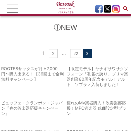
①NEW
1
…
2
22
ROOTE8サックスが月々7,000
【限定モデル】ヤナギサワサクソ
円〜購入出来る！【36回まで金利
フォーン「孔雀の誇り」プリマ楽
無料キャンペーン】
器創業80周年記念モデル！アル
ト、ソプラノ入荷しました！
ビュッフェ・クランポン・ジャパ
憧れのMy楽器購入！吹奏楽部応
ン『春の管楽器応援キャンペー
援！MPC管楽器 残価設定型プラ
ン』
ン