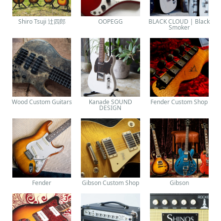
Shiro Tsuji 辻四郎
OOPEGG
BLACK CLOUD | Black
Smoker
Wood Custom Guitars
Kanade SOUND
Fender Custom Shop
DESIGN
Fender
Gibson Custom Shop
Gibson