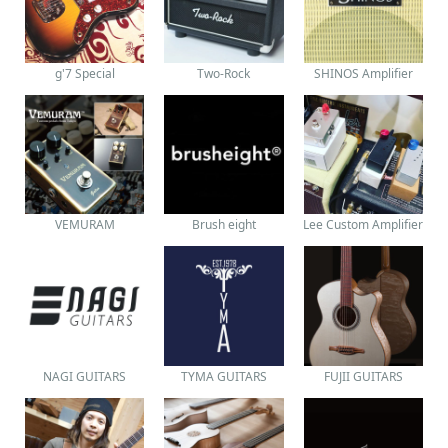
g'7 Special
Two-Rock
SHINOS Amplifier
VEMURAM
Brush eight
Lee Custom Amplifier
NAGI GUITARS
TYMA GUITARS
FUJII GUITARS