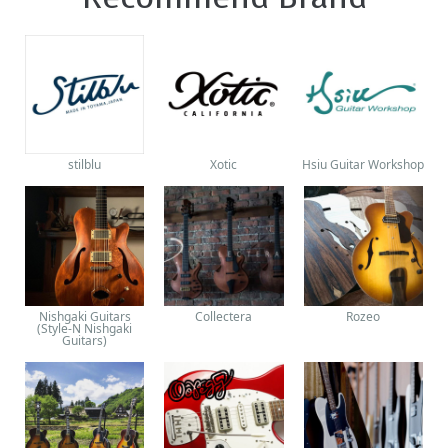
stilblu
Xotic
Hsiu Guitar Workshop
Nishgaki Guitars
Collectera
Rozeo
(Style-N Nishgaki
Guitars)