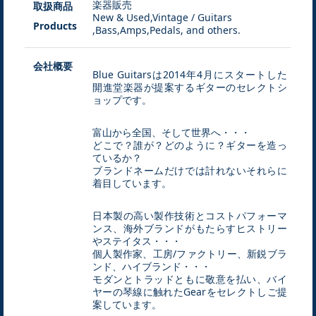
楽器販売
取扱商品
New & Used,Vintage / Guitars
Products
,Bass,Amps,Pedals, and others.
会社概要
Blue Guitarsは2014年4月にスタートした
開進堂楽器が提案するギターのセレクトシ
ョップです。
富山から全国、そして世界へ・・・
どこで？誰が？どのように？ギターを造っ
ているか？
ブランドネームだけでは計れないそれらに
着目しています。
日本製の高い製作技術とコストパフォーマ
ンス、海外ブランドがもたらすヒストリー
やステイタス・・・
個人製作家、工房/ファクトリー、新鋭ブラ
ンド、ハイブランド・・・
モダンとトラッドともに敬意を払い、バイ
ヤーの琴線に触れたGearをセレクトしご提
案しています。