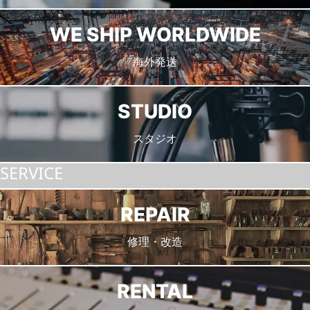
WE SHIP WORLDWIDE
海外発送
STUDIO
スタジオ
SERVICE
REPAIR
修理・改造
RENTAL