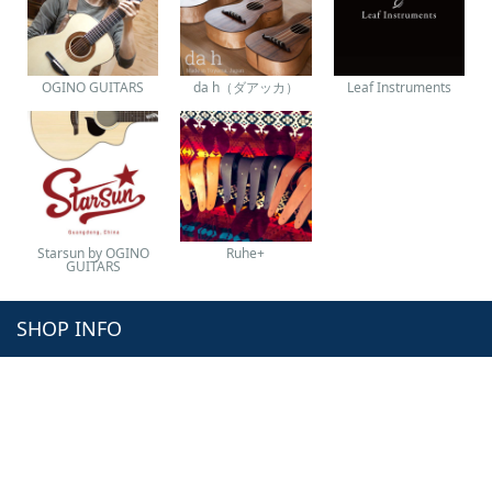
OGINO GUITARS
da h（ダアッカ）
Leaf Instruments
Starsun by OGINO
Ruhe+
GUITARS
SHOP INFO