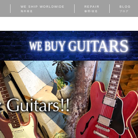
S
WE SHIP WORLDWIDE
REPAIR
BLOG
海外発送
修理/改造
ブログ
WE BUY GUITARS