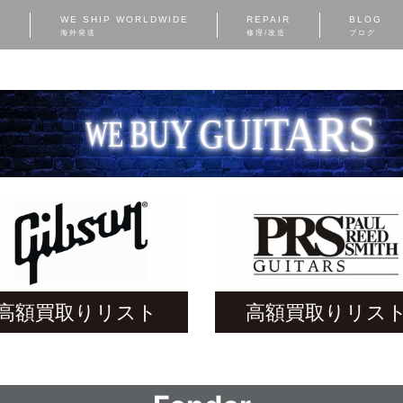
S
WE SHIP WORLDWIDE
REPAIR
BLOG
海外発送
修理/改造
ブログ
WE BUY GUITARS
高額買取りリスト
高額買取りリス