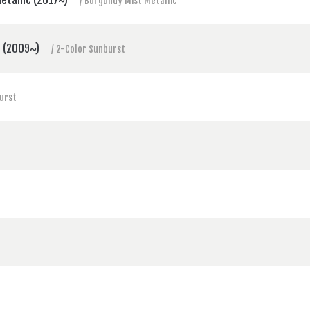
/ Burgundy Mist Metallic
t (2009~)
/ 2-Color Sunburst
urst