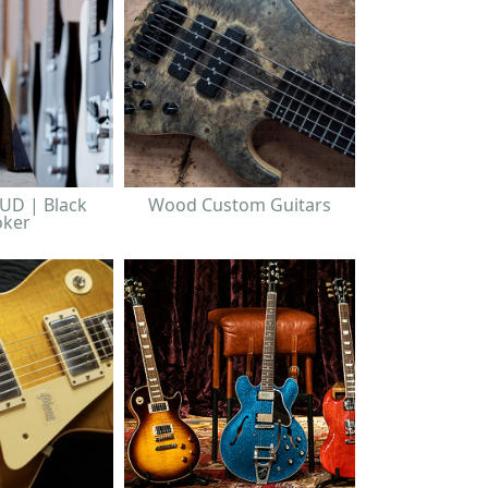
UD | Black
Wood Custom Guitars
ker