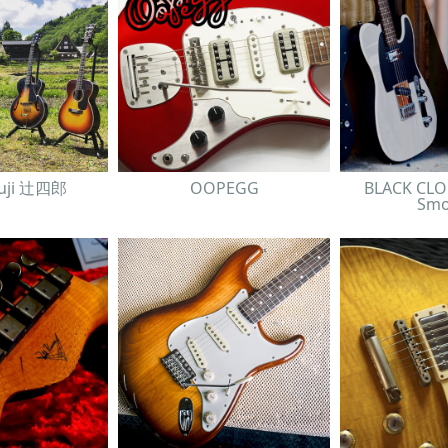
suji 辻四郎
OOPEGG
BLACK CLO
Smo