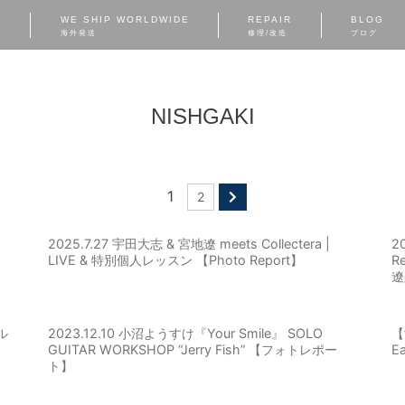
S
WE SHIP WORLDWIDE
REPAIR
BLOG
海外発送
修理/改造
ブログ
NISHGAKI
1
2
2025.7.27 宇田大志 & 宮地遼 meets Collectera |
2
LIVE & 特別個人レッスン 【Photo Report】
R
遼/
ル
2023.12.10 小沼ようすけ『Your Smile』 SOLO
【
GUITAR WORKSHOP “Jerry Fish” 【フォトレポー
Ea
ト】