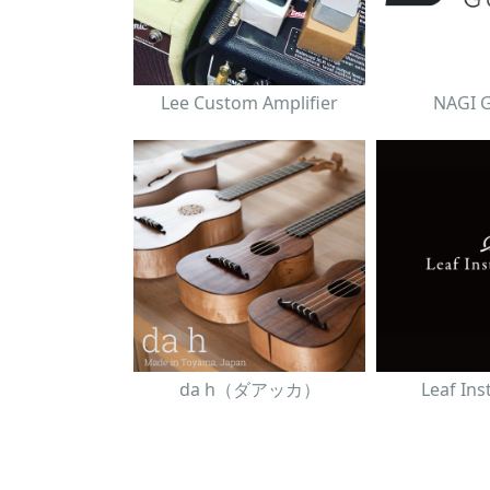
Lee Custom Amplifier
NAGI 
da h（ダアッカ）
Leaf In