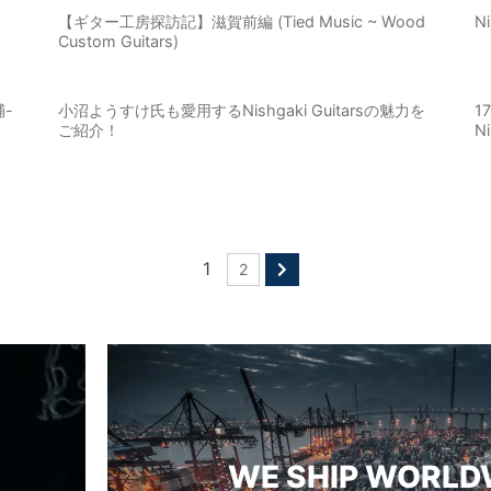
【ギター工房探訪記】滋賀前編 (Tied Music ~ Wood
N
Custom Guitars)
輔-
小沼ようすけ氏も愛用するNishgaki Guitarsの魅力を
1
ご紹介！
Ni
1
2
WE SHIP WORLD