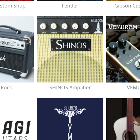
ustom Shop
Fender
Gibson Cu
-Rock
SHINOS Amplifier
VEM