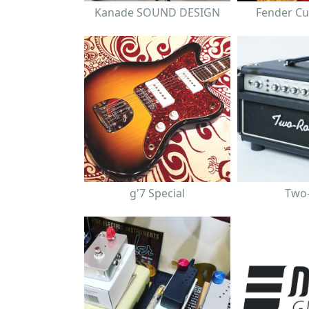
Kanade SOUND DESIGN
Fender C
g'7 Special
Two