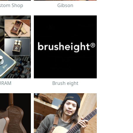
stom Shop
Gibson
URAM
Brush eight