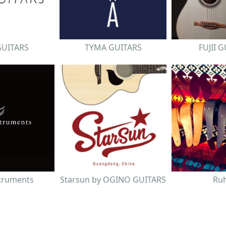
GUITARS
TYMA GUITARS
FUJII 
struments
Starsun by OGINO GUITARS
Ru