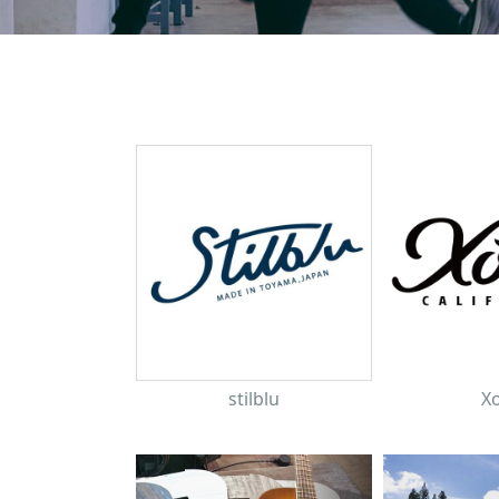
stilblu
Xo