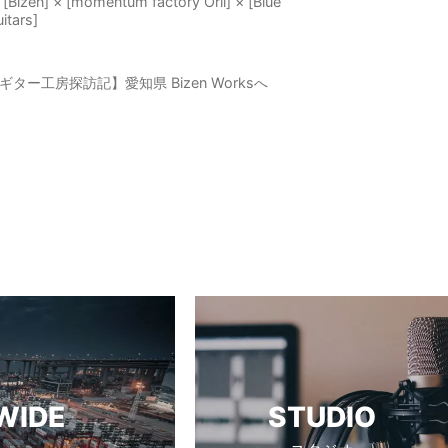
[Bizen] × [momentum factory Orii] × [Blue
itars]
ギター工房探訪記】愛知県 Bizen Worksへ
WIDE
STUDIO