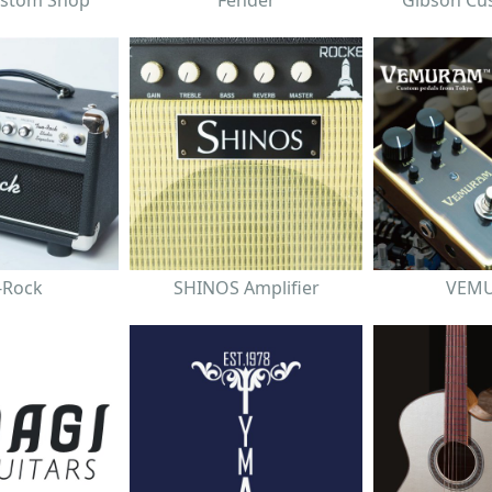
ustom Shop
Fender
Gibson Cu
-Rock
SHINOS Amplifier
VEM