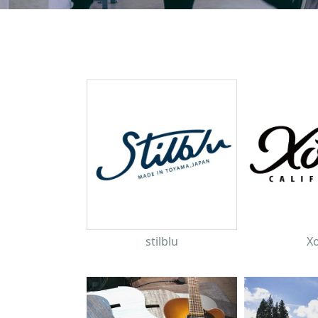
stilblu
Xo