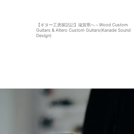
【ギター工房探訪記】滋賀県へ～Wood Custom
Guitars & Altero Custom Guitars(Kanade Sound
Design)