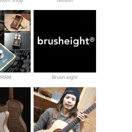
stom Shop
Gibson
URAM
Brush eight