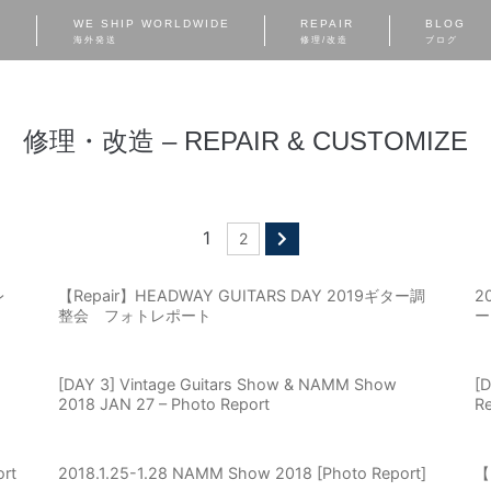
S
WE SHIP WORLDWIDE
REPAIR
BLOG
海外発送
修理/改造
ブログ
修理・改造 – REPAIR & CUSTOMIZE
1
2
レ
【Repair】HEADWAY GUITARS DAY 2019ギター調
2
整会 フォトレポート
ート
[DAY 3] Vintage Guitars Show & NAMM Show
[
2018 JAN 27 – Photo Report
Re
rt
2018.1.25-1.28 NAMM Show 2018 [Photo Report]
【