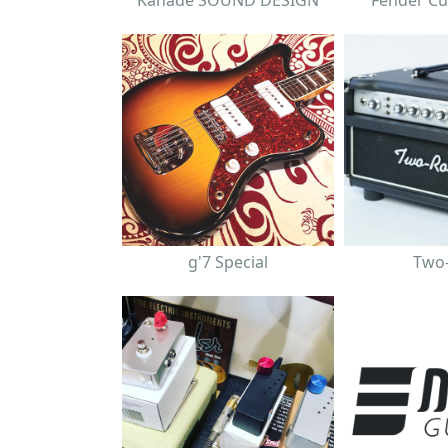
Kanade SOUND DESIGN
Fender C
g'7 Special
Two