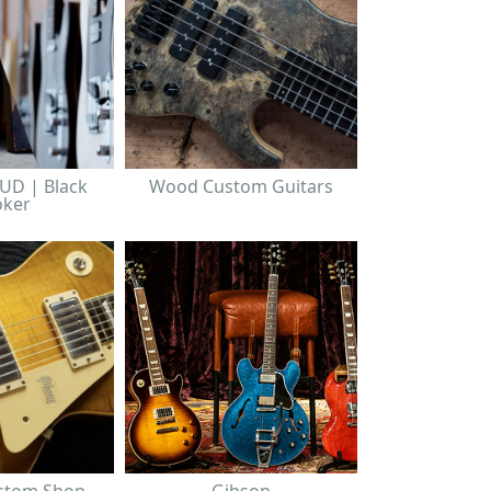
UD | Black
Wood Custom Guitars
ker