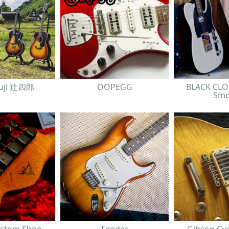
suji 辻四郎
OOPEGG
BLACK CLO
Smo