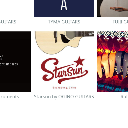
GUITARS
TYMA GUITARS
FUJII 
struments
Starsun by OGINO GUITARS
Ru