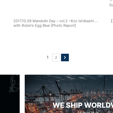
～ 
Gu
2017.10.09 Mandolin Day – vol.2 ~Kzo Ishibashi …
【
with Robin’s Egg Blue [Photo Report]
1
2
WE SHIP WORLD