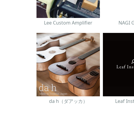
Lee Custom Amplifier
NAGI 
da h（ダアッカ）
Leaf In