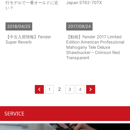
行モデルで一番オールドに近
Japan ST62-70TX
い？
2018/04/25
2017/09/24
【中古入荷情報】Fender
【動画】Fender 2017 Limited
Super Reverb
Edition American Professional
Mahogany Tele Deluxe
Shawbucker – Crimson Red
Transparent
2
1
3
4
SERVICE