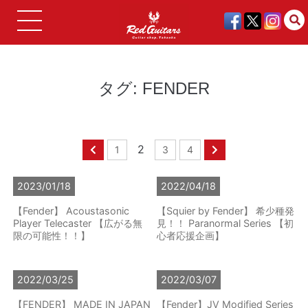
タグ:
FENDER
2
1
3
4
2023/01/18
2022/04/18
【Fender】 Acoustasonic
【Squier by Fender】 希少種発
Player Telecaster 【広がる無
見！！ Paranormal Series 【初
限の可能性！！】
心者応援企画】
2022/03/25
2022/03/07
【FENDER】 MADE IN JAPAN
【Fender】JV Modified Series