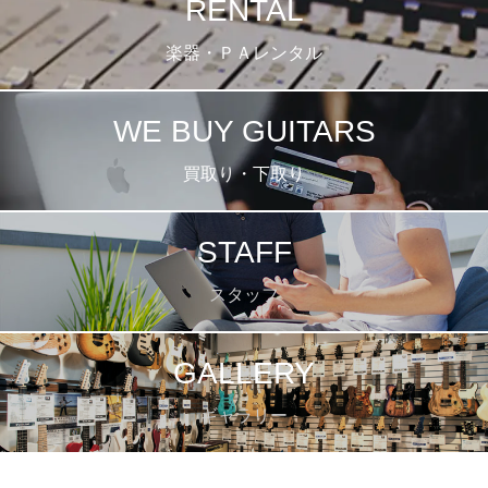
RENTAL
楽器・ＰＡレンタル
WE BUY GUITARS
買取り・下取り
STAFF
スタッフ
GALLERY
ギャラリー