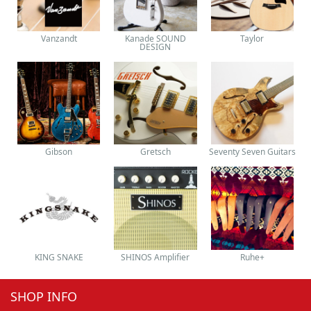
Vanzandt
Kanade SOUND
Taylor
DESIGN
Gibson
Gretsch
Seventy Seven Guitars
KING SNAKE
SHINOS Amplifier
Ruhe+
SHOP INFO