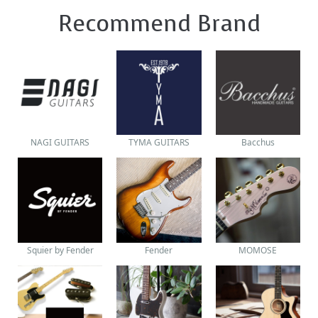
Recommend Brand
NAGI GUITARS
TYMA GUITARS
Bacchus
Squier by Fender
Fender
MOMOSE