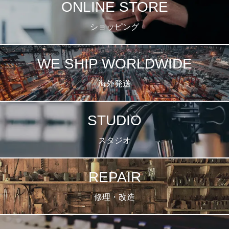
ONLINE STORE
ショッピング
WE SHIP WORLDWIDE
海外発送
STUDIO
スタジオ
REPAIR
修理・改造