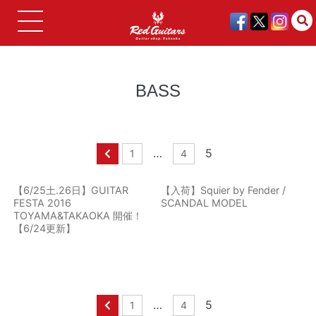
BASS
…
5
1
4
【6/25土.26日】GUITAR
【入荷】Squier by Fender /
FESTA 2016
SCANDAL MODEL
TOYAMA&TAKAOKA 開催！
【6/24更新】
…
5
1
4