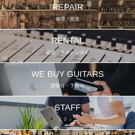
REPAIR
修理・改造
RENTAL
楽器・ＰＡレンタル
WE BUY GUITARS
買取り・下取り
STAFF
スタッフ