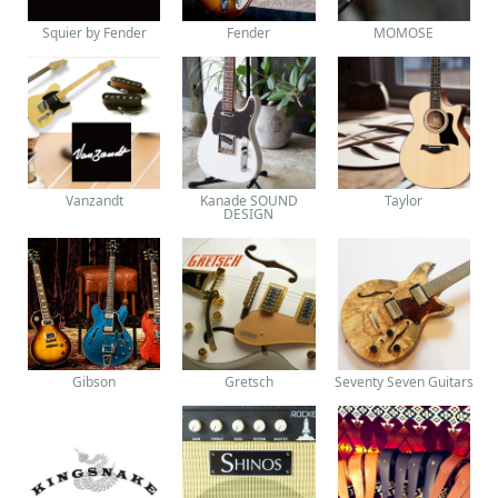
Squier by Fender
Fender
MOMOSE
Vanzandt
Kanade SOUND
Taylor
DESIGN
Gibson
Gretsch
Seventy Seven Guitars