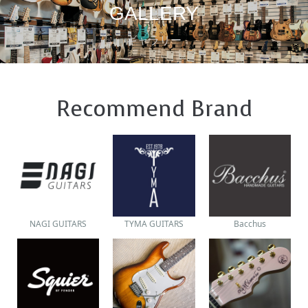
GALLERY
ギャラリー
Recommend Brand
NAGI GUITARS
TYMA GUITARS
Bacchus