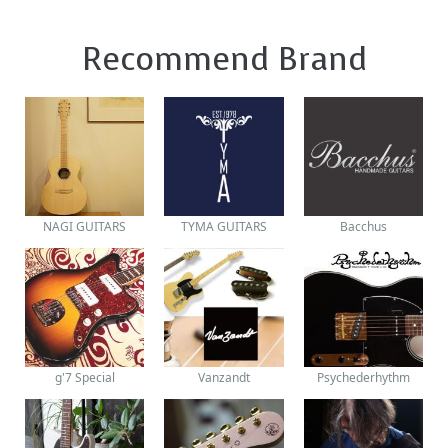
Recommend Brand
NAGI GUITARS
TYMA GUITARS
Bacchus
g'7 Special
Vanzandt
Psychederhythm