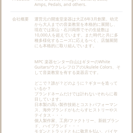
Amps, Pedals, and others.
会社概要
運営元の開進堂楽器は大正6年3月創業。幼児
から大人までの音楽教室を本格的に展開し、
現在では富山・石川両県でその生徒数は
10,000人を超えています。また時代と共に多
種多様化するニーズに応えるべく、店舗展開
にも本格的に取り組んでいます。
MPC 楽器センター白山はギターのWhite
Guitars/ウクレレフロアのUkulele Colors、そ
して音楽教室を有する楽器店です。
どこで？誰が？どのように？ギターを造って
いるか？
ブランドネームだけでは計れないそれらに着
目しています。
日本製の高い製作技術とコストパフォーマン
ス、海外ブランドがもたらすヒストリーやス
テイタス・・・
個人製作家、工房/ファクトリー、新鋭ブラン
ド、ハイブランド・・・
モダンとトラッドともに敬意を払い、バイヤ