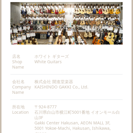
店名
ホワイト ギターズ
Shop
White Guitars
Name
会社名
株式会社 開進堂楽器
Company
KAISHINDO GAKKI Co., Ltd.
Name
所在地
〒924-8777
Location
石川県白山市横江町5001番地 イオンモール白
山3F
Gakki Center Hakusan, AEON MALL 3F,
5001 Yokoe-Machi, Hakusan, Ishikawa,