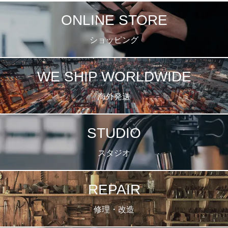
ONLINE STORE
ショッピング
WE SHIP WORLDWIDE
海外発送
STUDIO
スタジオ
REPAIR
修理・改造