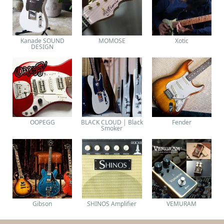
Kanade SOUND
MOMOSE
Xotic
DESIGN
OOPEGG
BLACK CLOUD | Black
Fender
Smoker
Gibson
SHINOS Amplifier
VEMURAM