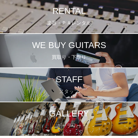
RENTAL
楽器・ＰＡレンタル
WE BUY GUITARS
買取り・下取り
STAFF
スタッフ
GALLERY
ギャラリー