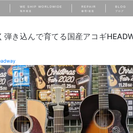
S
WE SHIP WORLDWIDE
REPAIR
BLOG
海外発送
修理/改造
ブログ
く弾き込んで育てる国産アコギHEADW
eadway