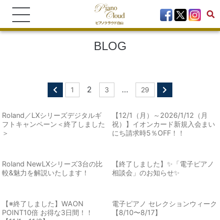
BLOG
2
…
1
3
29
Roland／LXシリーズデジタルギ
【12/1（月）～2026/1/12（月
フトキャンペーン＜終了しました
祝）】イオンカード新規入会まい
＞
にち請求時5％OFF！！
Roland NewLXシリーズ3台の比
【終了しました】✨「電子ピアノ
較&魅力を解説いたします！
相談会」のお知らせ✨
【※終了しました】WAON
電子ピアノ セレクションウィーク
POINT10倍 お得な3日間！！
【8/10〜8/17】