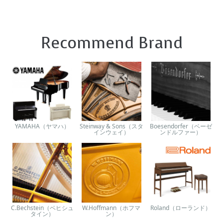
Recommend Brand
YAMAHA（ヤマハ）
Steinway & Sons（スタ
Boesendorfer（ベーゼ
インウェイ）
ンドルファー）
C.Bechstein（ベヒシュ
W.Hoffmann（ホフマ
Roland（ローランド）
タイン）
ン）