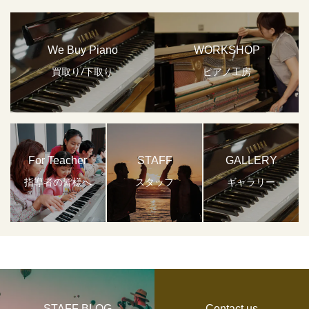
We Buy Piano
WORKSHOP
買取り/下取り
ピアノ工房
For Teacher
STAFF
GALLERY
指導者の皆様へ
スタッフ
ギャラリー
STAFF BLOG
Contact us