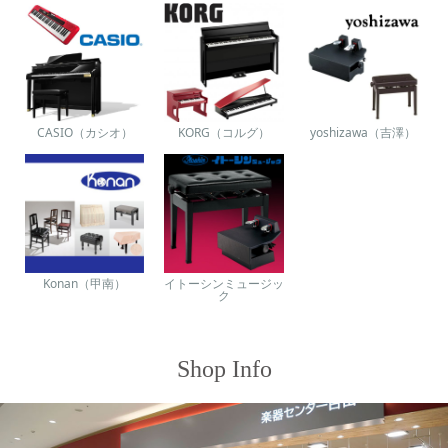
CASIO（カシオ）
KORG（コルグ）
yoshizawa（吉澤）
Konan（甲南）
イトーシンミュージッ
ク
Shop Info