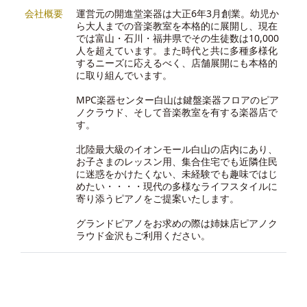
会社概要
運営元の開進堂楽器は大正6年3月創業。幼児か
ら大人までの音楽教室を本格的に展開し、現在
では富山・石川・福井県でその生徒数は10,000
人を超えています。また時代と共に多種多様化
するニーズに応えるべく、店舗展開にも本格的
に取り組んでいます。
MPC楽器センター白山は鍵盤楽器フロアのピア
ノクラウド、そして音楽教室を有する楽器店で
す。
北陸最大級のイオンモール白山の店内にあり、
お子さまのレッスン用、集合住宅でも近隣住民
に迷惑をかけたくない、未経験でも趣味ではじ
めたい・・・・現代の多様なライフスタイルに
寄り添うピアノをご提案いたします。
グランドピアノをお求めの際は
姉妹店ピアノク
ラウド金沢
もご利用ください。