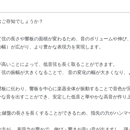
はご存知でしょうか？
て弦の長さや響板の面積が変わるため、音のボリュームや伸び
の幅）が広がり、より豊かな表現力を実現します。
が高いことによって、低音弦も長く取ることができます。
、弦の振幅が大きくなることで、 音の変化の幅が大きくなり、
響板に伝わり、響板を中心に楽器全体が振動することで音色が
かな音を出すことができ、安定した低音と華やかな高音が作り
た鍵盤の長さを長くすることができるため、指先の力がハンマ
方が、 表現力が豊かで、伸び・響きが良い音が出ますし、弾