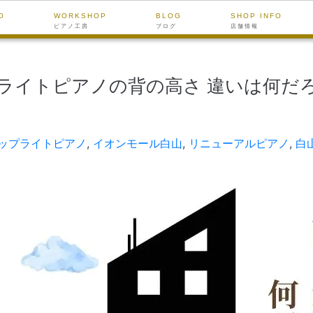
O
WORKSHOP
BLOG
SHOP INFO
ピアノ工房
ブログ
店舗情報
ライトピアノの背の高さ 違いは何だ
ップライトピアノ
,
イオンモール白山
,
リニューアルピアノ
,
白