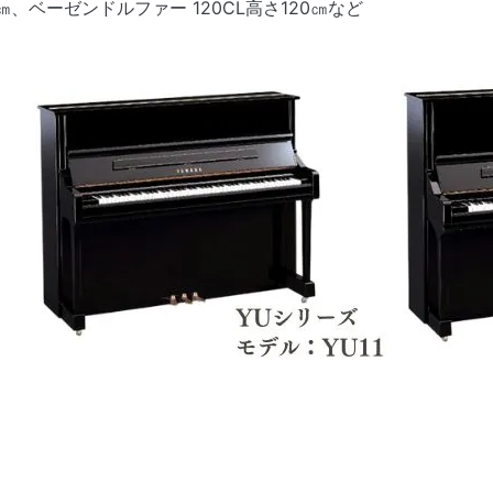
㎝、ベーゼンドルファー 120CL高さ120㎝など