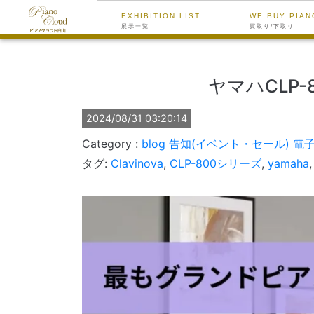
EXHIBITION LIST
WE BUY PIAN
展示一覧
買取り/下取り
ヤマハCLP
2024/08/31 03:20:14
blog
告知(イベント・セール)
電
タグ:
Clavinova
,
CLP-800シリーズ
,
yamaha