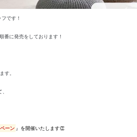
ッフです！
新商品が順番に発売をしております！
します。
て、
ンペーン
』を開催いたします👏