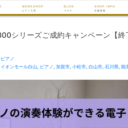
O
WORKSHOP
BLOG
SHOP INFO
ピアノ工房
ブログ
店舗情報
-800シリーズご成約キャンペーン【
子ピアノ
,
イオンモール白山
,
ピアノ
,
加賀市
,
小松市
,
白山市
,
石川県
,
能