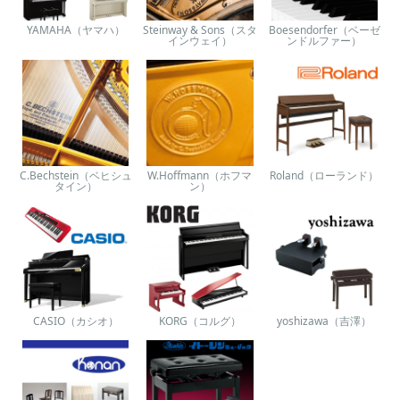
YAMAHA（ヤマハ）
Steinway & Sons（スタ
Boesendorfer（ベーゼ
インウェイ）
ンドルファー）
C.Bechstein（ベヒシュ
W.Hoffmann（ホフマ
Roland（ローランド）
タイン）
ン）
CASIO（カシオ）
KORG（コルグ）
yoshizawa（吉澤）