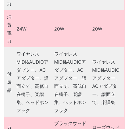
力
消
費
24W
20W
20W
電
力
ワイヤレス
ワイヤレス
MIDI&AUDIOア
MIDI&AUDIOア
ワイヤレス
ダプター、AC
ダプター、AC
MIDI&AUDIO
付
アダプター、譜
アダプター、譜
アダプター、
属
面立て、高低自
面立て、高低自
ACアダプタ
品
在椅子、楽譜
在椅子、楽譜
ー、譜面立
集、ヘッドホン
集、ヘッドホン
て、楽譜集
フック
フック
ブラックウッド
カ
ローズウッド