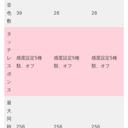
音
色
39
26
26
数
タ
ッ
チ
レ
感度設定5種
感度設定5種
感度設定5種
ス
類、オフ
類、オフ
類、オフ
ポ
ン
ス
最
大
同
時
256
256
256