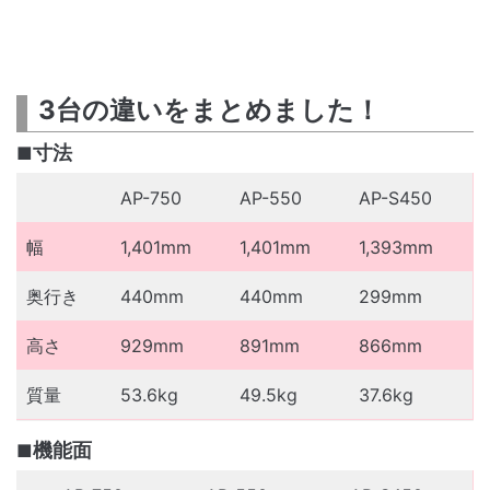
3台の違いをまとめました！
寸法
AP-750
AP-550
AP-S450
幅
1,401mm
1,401mm
1,393mm
奥行き
440mm
440mm
299mm
高さ
929mm
891mm
866mm
質量
53.6kg
49.5kg
37.6kg
機能面