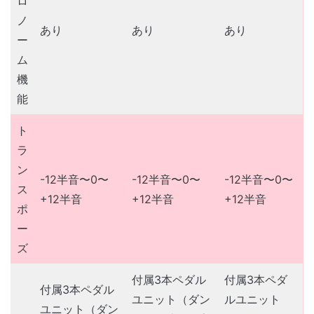
ロ
ノ
あり
あり
あり
ー
ム
機
能
ト
ラ
ン
-12半音〜0〜
-12半音〜0〜
-12半音〜0〜
ス
+12半音
+12半音
+12半音
ポ
ー
ズ
付属3本ペダル
付属3本ペダ
付属3本ペダル
ユニット（ダン
ルユニット
ユニット（ダン