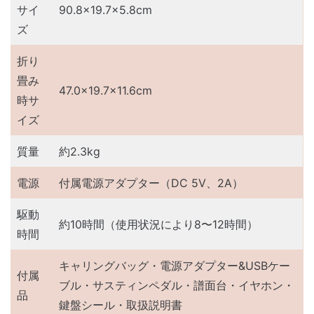
サイ
90.8×19.7×5.8cm
ズ
折り
畳み
47.0×19.7×11.6cm
時サ
イズ
質量
約2.3kg
電源
付属電源アダプター（DC 5V、2A）
駆動
約10時間（使用状況により8〜12時間）
時間
キャリングバッグ・電源アダプター&USBケー
付属
ブル・サスティンペダル・譜面台・イヤホン・
品
鍵盤シール・取扱説明書