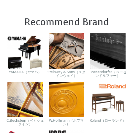
Recommend Brand
YAMAHA（ヤマハ）
Steinway & Sons（スタ
Boesendorfer（ベーゼ
インウェイ）
ンドルファー）
C.Bechstein（ベヒシュ
W.Hoffmann（ホフマ
Roland（ローランド）
タイン）
ン）