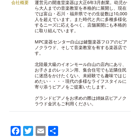
会社概要
運営元の開進堂楽器は大正6年3月創業。幼児か
ら大人までの音楽教室を本格的に展開し、現在
では富山・石川・福井県でその生徒数は10,000
人を超えています。また時代と共に多種多様化
するニーズに応えるべく、店舗展開にも本格的
に取り組んでいます。
MPC楽器センター白山は鍵盤楽器フロアのピア
ノクラウド、そして音楽教室を有する楽器店で
す。
北陸最大級のイオンモール白山の店内にあり、
お子さまのレッスン用、集合住宅でも近隣住民
に迷惑をかけたくない、未経験でも趣味ではじ
めたい・・・・現代の多様なライフスタイルに
寄り添うピアノをご提案いたします。
グランドピアノをお求めの際は
姉妹店ピアノク
ラウド金沢
もご利用ください。
Facebook
Twitter
Email
共