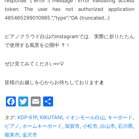
response: {"error":{"message":"Error validating access
token: The user has not authorized application
485465299010985.","type":"OA (truncated…)
ピアノクラウド白山のInstagramでは、実際に折りたたん
で使用する風景を公開中 ↑！
ぜひ見てみてください👀💡
皆様のお越しを心からお待ちしております🏂
Facebook
Twitter
Email
共
有
タグ:
KDP-61P
,
KIKUTANI
,
イオンモール白山
,
キーボード
,
ピアノ
,
ホームキーボード
,
加賀市
,
小松市
,
白山市
,
石川県
,
能美市
,
金沢市