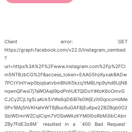
Client error: `GET
https://graph.facebook.com/v22.0/instagram_oembed
?
url=https%3A%2F%2Fwww.instagram.com%2Fp%2FCl
m5NTBJbCG%2F&access_token=EAAG5hzKyxakBADw
7PCtYInIYwp0bjqbatvbmBhiXi5kzq1tM8Lhp9yhd6UjN8
nqwnQFwsi7j7aWOAajI9pdPnhUEfQlDoY4KoK6oOmvG
CJCyZCjL1g5LaKck5VWs6qD6iB7e0WjEzitI0qncoHdMe
0Pv1BAj5hVKHahrWT8jBuc6uGAF8jEu6pe2ZBZBqb0O2
SblWDmrWZCqICqm7VOSieWAzKYM0I0oRbM3ibCAbn
ZBy7FdE3z8M` resulted in a `400 Bad Request`