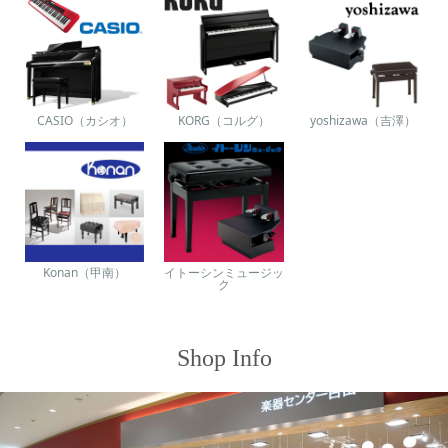
CASIO（カシオ）
KORG（コルグ）
yoshizawa（吉澤）
Konan（甲南）
イトーシンミュージッ
ク
Shop Info