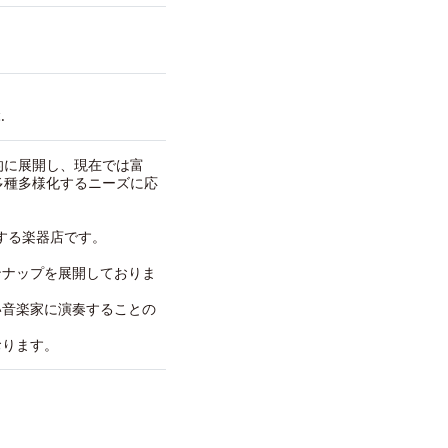
.
的に展開し、現在では富
多種多様化するニーズに応
する楽器店です。
ンナップを展開しておりま
い音楽家に演奏することの
おります。