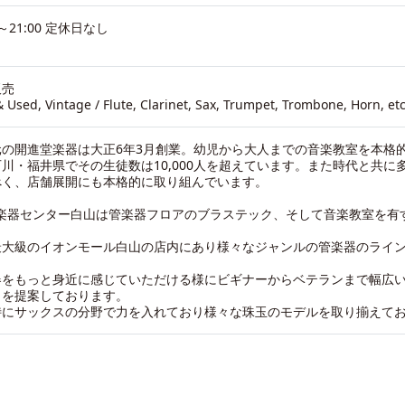
0～21:00 定休日なし
販売
 Used, Vintage / Flute, Clarinet, Sax, Trumpet, Trombone, Horn, etc
元の開進堂楽器は大正6年3月創業。幼児から大人までの音楽教室を本格
川・福井県でその生徒数は10,000人を超えています。また時代と共に
べく、店舗展開にも本格的に取り組んでいます。
C 楽器センター白山は管楽器フロアのブラステック、そして音楽教室を有
最大級のイオンモール白山の店内にあり様々なジャンルの管楽器のライ
器をもっと身近に感じていただける様にビギナーからベテランまで幅広
さを提案しております。
特にサックスの分野で力を入れており様々な珠玉のモデルを取り揃えて
k
odon
il
共