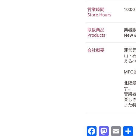
営業時間
10:0
Store Hours
取扱商品
楽器
Products
New &
会社概要
運営
山・石
える
MP
北陸
す。
管楽
楽し
また
Faceboo
Mast
Ema