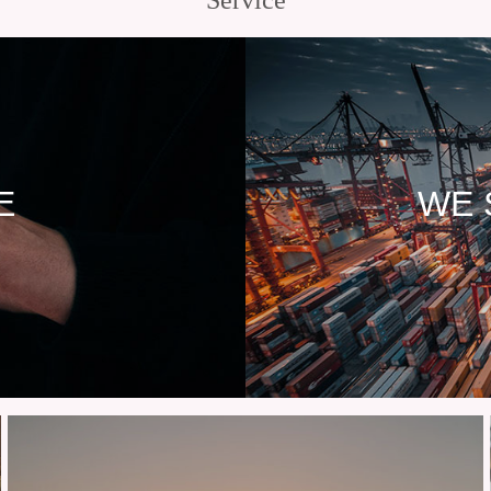
Service
E
WE 