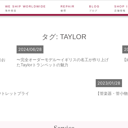
WE SHIP WORLDWIDE
REPAIR
BLOG
SHOP 
海外発送
修理
ブログ
店舗情報
タグ:
TAYLOR
2024/06/28
2
のお
〜完全オーダーモデル〜イギリスの名工が作り上げ
【
たTaylorトランペットの魅力
2023/01/28
ウトレットプライ
【管楽器・管小物