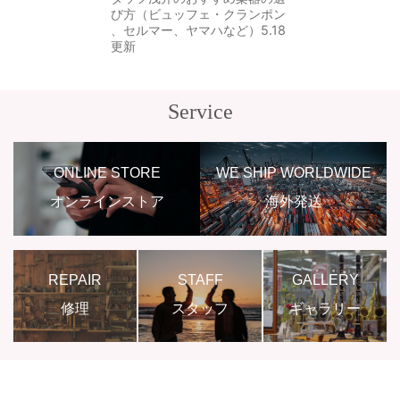
び方（ビュッフェ・クランポン
、セルマー、ヤマハなど）5.18
更新
Service
ONLINE STORE
WE SHIP WORLDWIDE
オンラインストア
海外発送
REPAIR
STAFF
GALLERY
修理
スタッフ
ギャラリー