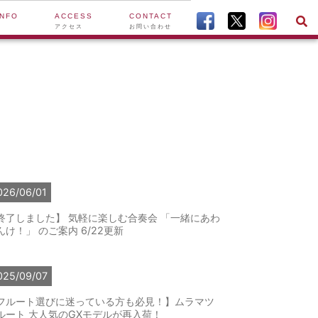
INFO
ACCESS
CONTACT
アクセス
お問い合わせ
026/06/01
終了しました】 気軽に楽しむ合奏会 「一緒にあわ
んけ！」 のご案内 6/22更新
025/09/07
フルート選びに迷っている方も必見！】ムラマツ
ルート 大人気のGXモデルが再入荷！