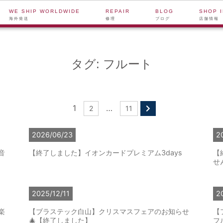
WE SHIP WORLDWIDE
REPAIR
BLOG
SHOP 
海外発送
修理
ブログ
店舗情報
タグ:
フルート
1
…
2
11
2026/06/23
2
音
【終了しました】イオンカードプレミアム3days
【
せ
2025/12/11
2
楽
【ブラステック白山】クリスマスフェアのお知らせ
【
🎄【終了しました】
フ