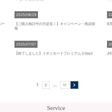
2025/08/29
2
ペー
【ご購入検討中の方必見！】キャンペーン・商品情
8
報
2025/07/07
2
【終了しました】イオンカードプレミアム３days
♪
1
…
2
11
Service