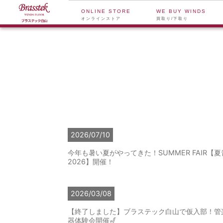
ONLINE STORE
WE BUY WINDS
オンラインストア
買取り/下取り
2026/07/10
今年も暑い夏がやってきた！SUMMER FAIR【夏
2026】開催！
2026/03/08
【終了しました】ブラステック白山で仮入部！管
器体験会開催🎷