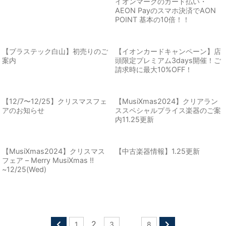
イオンマークのカード払い・
AEON Payのスマホ決済でAON
POINT 基本の10倍！！
【ブラステック白山】初売りのご
【イオンカードキャンペーン】店
案内
頭限定プレミアム3days開催！ご
請求時に最大10%OFF！
【12/7〜12/25】クリスマスフェ
【MusiXmas2024】クリアラン
アのお知らせ
ススペシャルプライス楽器のご案
内11.25更新
【MusiXmas2024】クリスマス
【中古楽器情報】1.25更新
フェア – Merry MusiXmas !!
~12/25(Wed)
2
…
1
3
8