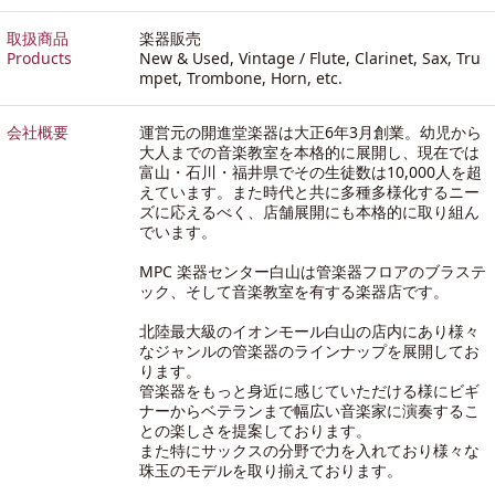
取扱商品
楽器販売
Products
New & Used, Vintage / Flute, Clarinet, Sax, Tru
mpet, Trombone, Horn, etc.
会社概要
運営元の開進堂楽器は大正6年3月創業。幼児から
大人までの音楽教室を本格的に展開し、現在では
富山・石川・福井県でその生徒数は10,000人を超
えています。また時代と共に多種多様化するニー
ズに応えるべく、店舗展開にも本格的に取り組ん
でいます。
MPC 楽器センター白山は管楽器フロアのブラステ
ック、そして音楽教室を有する楽器店です。
北陸最大級のイオンモール白山の店内にあり様々
なジャンルの管楽器のラインナップを展開してお
ります。
管楽器をもっと身近に感じていただける様にビギ
ナーからベテランまで幅広い音楽家に演奏するこ
との楽しさを提案しております。
また特にサックスの分野で力を入れており様々な
珠玉のモデルを取り揃えております。