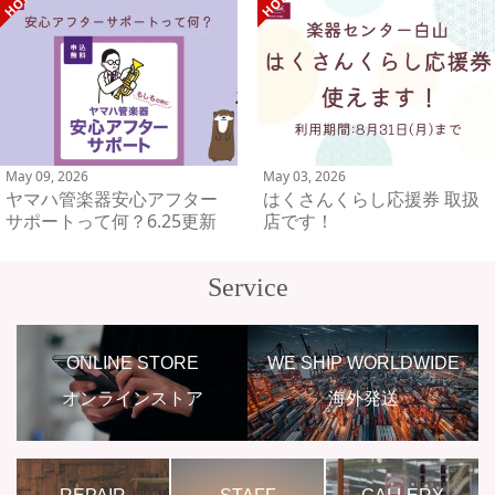
May 09, 2026
May 03, 2026
ヤマハ管楽器安心アフター
はくさんくらし応援券 取扱
サポートって何？6.25更新
店です！
Service
ONLINE STORE
WE SHIP WORLDWIDE
オンラインストア
海外発送