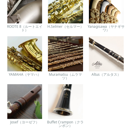
ROOTE 8（ルートエイ
H.Selmer（セルマー）
Yanagisawa（ヤナギサ
ト）
ワ）
YAMAHA（ヤマハ）
Muramatsu（ムラマ
Altus（アルタス）
ツ）
Josef（ヨーゼフ）
Buffet Crampon（クラ
ンポン）