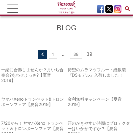
BLOG
…
39
1
38
一緒に合奏しませんか？月いち合
待望のムラマツフルート総銀製
奏会?あわせよっさ?【夏音
『DSモデル』入荷しました！
2019】
ヤマハXenoトランペット&トロン
金利無料キャンペーン【夏音
ボーンフェア【夏音2019】
2019】
7/20から！ヤマハXeno トランペ
汗のかきやすい時期にプロテクタ
ット＆トロンボーンフェア【夏音
ーはいかがですか？【夏音