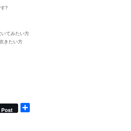
す?
吹いてみたい方
吹きたい方
)
共
Post
有