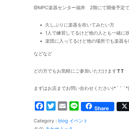
@MPC楽器センター福井 2階にて開催予定で
久しぶりに楽器を吹いてみたい方
1人で練習してるけど他の人とも一緒に
楽団に入ってるけど他の場所でも楽器を
などなど
どの方でもお気軽にご参加いただけます❣❣
まずはお店までお問い合わせください(*´ ˘ `*
Facebook
Twitter
Email
Line
Share
blog
イベント
タグ:
あわせよっさ