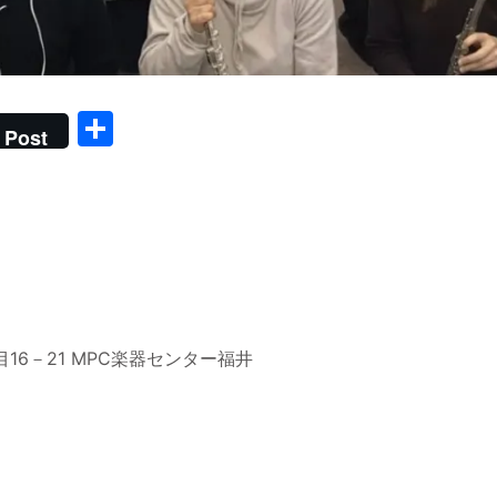
共
Post
有
目16－21 MPC楽器センター福井