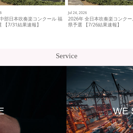
26
Jul 24, 2026
年 中部日本吹奏楽コンクール 福
2026年 全日本吹奏楽コンクー
 【7/31結果速報】
県予選 【7/26結果速報】
Service
E
WE 