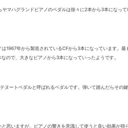
からヤマハグランドピアノのペダルは徐々に2本から3本になっ
は1967年から製造されているCFから3本になっています。最
3本なので、大きなピアノから3本になっていったようです。
ステヌートペダルと呼ばれるペダルです。弾いて踏んだらその
いと思いますが、ピアノの響きを意識して使うと良い効果が得