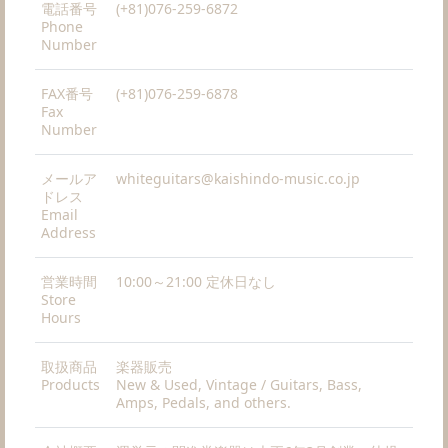
電話番号
(+81)076-259-6872
Phone
Number
FAX番号
(+81)076-259-6878
Fax
Number
メールア
whiteguitars@kaishindo-music.co.jp
ドレス
Email
Address
営業時間
10:00～21:00 定休日なし
Store
Hours
取扱商品
楽器販売
Products
New & Used, Vintage / Guitars, Bass,
Amps, Pedals, and others.