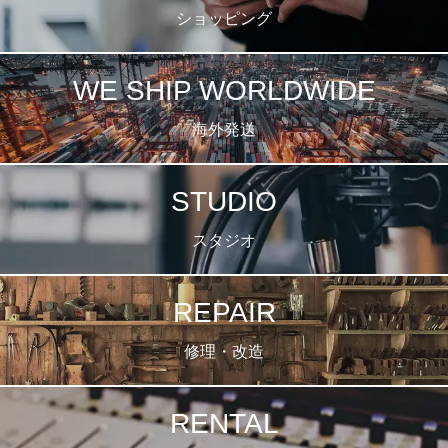
ショッピング
WE SHIP WORLDWIDE
海外発送
STUDIO
スタジオ
REPAIR
修理・改造
RENTAL