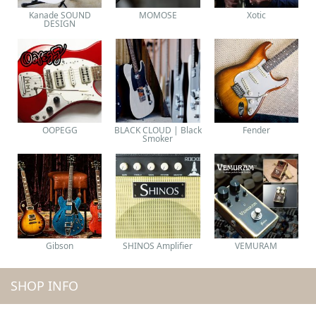
Kanade SOUND
MOMOSE
Xotic
DESIGN
OOPEGG
BLACK CLOUD | Black
Fender
Smoker
Gibson
SHINOS Amplifier
VEMURAM
SHOP INFO