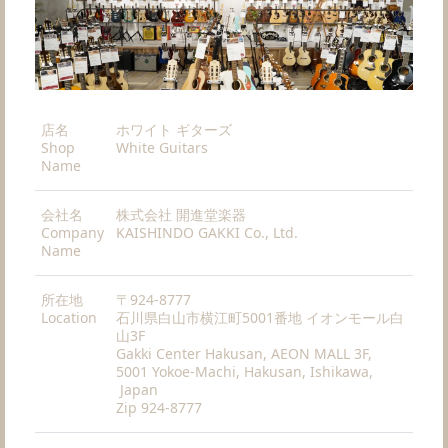
店名
ホワイト ギターズ
Shop
White Guitars
Name
会社名
株式会社 開進堂楽器
Company
KAISHINDO GAKKI Co., Ltd.
Name
所在地
〒924-8777
Location
石川県白山市横江町5001番地 イオンモール白
山3F
Gakki Center Hakusan, AEON MALL 3F,
5001 Yokoe-Machi, Hakusan, Ishikawa,
Japan
Zip 924-8777