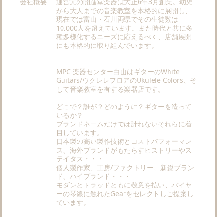
会社概要
運営元の開進堂楽器は大正6年3月創業。幼児
から大人までの音楽教室を本格的に展開し、
現在では富山・石川両県でその生徒数は
10,000人を超えています。また時代と共に多
種多様化するニーズに応えるべく、店舗展開
にも本格的に取り組んでいます。
MPC 楽器センター白山はギターのWhite
Guitars/ウクレレフロアのUkulele Colors、そ
して音楽教室を有する楽器店です。
どこで？誰が？どのように？ギターを造って
いるか？
ブランドネームだけでは計れないそれらに着
目しています。
日本製の高い製作技術とコストパフォーマン
ス、海外ブランドがもたらすヒストリーやス
テイタス・・・
個人製作家、工房/ファクトリー、新鋭ブラン
ド、ハイブランド・・・
モダンとトラッドともに敬意を払い、バイヤ
ーの琴線に触れたGearをセレクトしご提案し
ています。