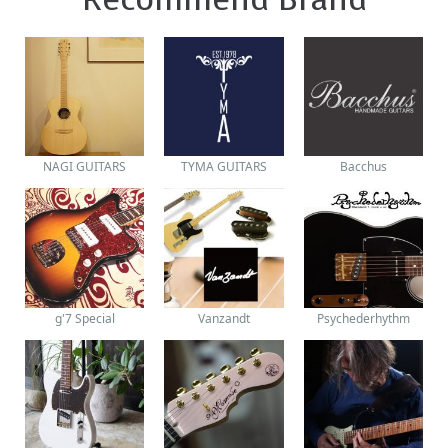
NAGI GUITARS
TYMA GUITARS
Bacchus
g'7 Special
Vanzandt
Psychederhythm