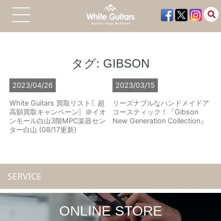
タグ:
GIBSON
2023/04/26
2023/03/15
White Guitars 買取リスト〖超
リーズナブルなハンドメイドア
高額買取キャンペーン〗＠イオ
コースティック！『Gibson
ンモール白山3階MPC楽器セン
New Generation Collection』
ター白山 (08/17更新)
SERVICE
ONLINE STORE