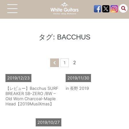
タグ:
BACCHUS
2
1
2019/12/23
2019/11/30
【レビュー】Bacchus SURF
in 長野 2019
BREAKER SB-ZERO /BW –
Old Worn Charcoal-Maple
Head【2019MusiXmas】
2019/10/27