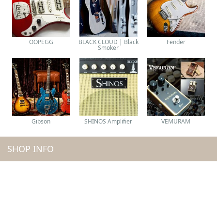
OOPEGG
BLACK CLOUD | Black
Fender
Smoker
Gibson
SHINOS Amplifier
VEMURAM
SHOP INFO