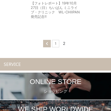
【フォトレポート】19年10月
27日（日）ちいぱん ミニライ
ブ・クリニック WL-CHIIPAN
発売記念!!
2
1
SERVICE
ONLINE STORE
ショッピング
WE SHIP WORLDWIDE