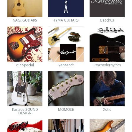
NAGI GUITARS
TYMA GUITARS
Bacchus
g'7 Special
Vanzandt
Psychederhythm
Kanade SOUND
MOMOSE
Xotic
DESIGN