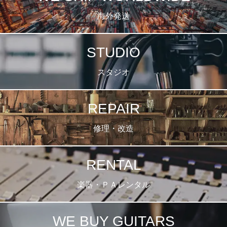
海外発送
STUDIO
スタジオ
REPAIR
修理・改造
RENTAL
楽器・ＰＡレンタル
WE BUY GUITARS