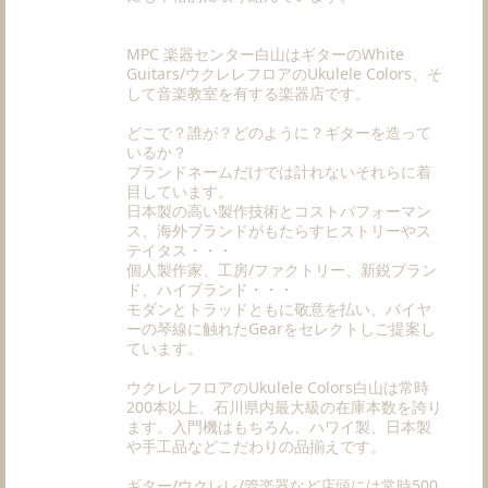
MPC 楽器センター白山はギターのWhite
Guitars/ウクレレフロアのUkulele Colors、そ
して音楽教室を有する楽器店です。
どこで？誰が？どのように？ギターを造って
いるか？
ブランドネームだけでは計れないそれらに着
目しています。
日本製の高い製作技術とコストパフォーマン
ス、海外ブランドがもたらすヒストリーやス
テイタス・・・
個人製作家、工房/ファクトリー、新鋭ブラン
ド、ハイブランド・・・
モダンとトラッドともに敬意を払い、バイヤ
ーの琴線に触れたGearをセレクトしご提案し
ています。
ウクレレフロアのUkulele Colors白山は常時
200本以上、石川県内最大級の在庫本数を誇り
ます。入門機はもちろん、ハワイ製、日本製
や手工品などこだわりの品揃えです。
ギター/ウクレレ/管楽器など店頭には常時500