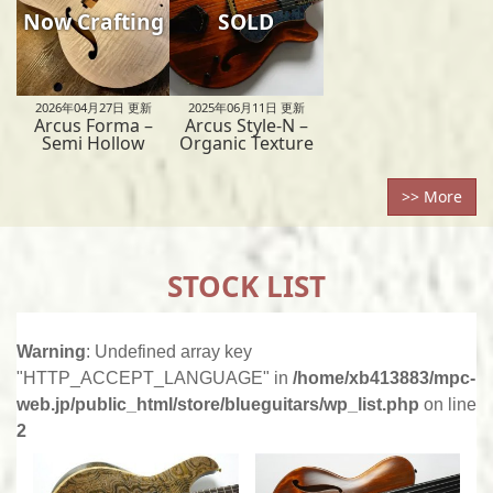
Now Crafting
SOLD
2026年04月27日
更新
2025年06月11日
更新
Arcus Forma –
Arcus Style-N –
Semi Hollow
Organic Texture
>> More
STOCK LIST