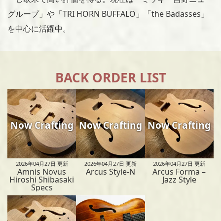
グループ」や「TRI HORN BUFFALO」「the Badasses」
を中心に活躍中。
BACK ORDER LIST
Now Crafting
Now Crafting
Now Crafting
2026年04月27日
更新
2026年04月27日
更新
2026年04月27日
更新
Amnis Novus
Arcus Style-N
Arcus Forma –
Hiroshi Shibasaki
Jazz Style
Specs