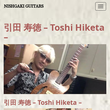
NISHGAKI GUITARS
Togg
navi
引田 寿徳 – Toshi Hiketa
–
引田 寿徳 – Toshi Hiketa –