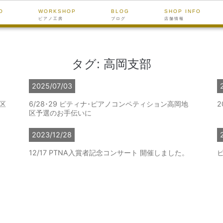
O
WORKSHOP
BLOG
SHOP INFO
ピアノ工房
ブログ
店舗情報
タグ:
高岡支部
2025/07/03
地区
6/28･29 ピティナ･ピアノコンペティション高岡地
2
区予選のお手伝いに
2023/12/28
12/17 PTNA入賞者記念コンサート 開催しました。