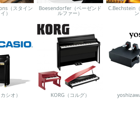
& Sons（スタイン
Boesendorfer（ベーゼンド
C.Bechste
ェイ）
ルファー）
ン
O（カシオ）
KORG（コルグ）
yoshiz