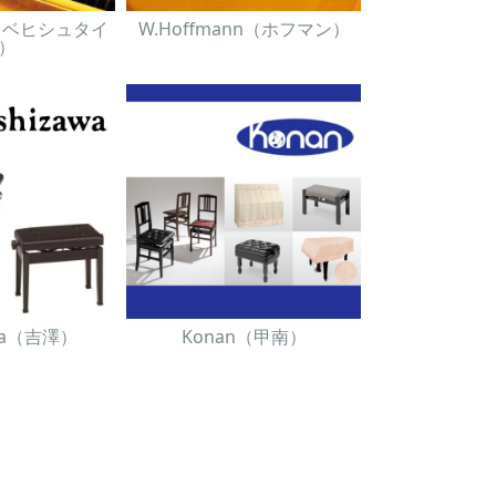
in（ベヒシュタイ
W.Hoffmann（ホフマン）
）
awa（吉澤）
Konan（甲南）